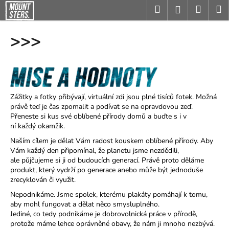
K
Přejít
Hledat
Nákup
M
Přihlášení
na
o
obsah
Zpět
Zpět
košík
š
>>>
í
C
k
o
p
o
Zážitky a fotky přibývají, virtuální zdi jsou plné tisíců fotek. Možná
t
právě teď je čas zpomalit a podívat se na opravdovou zeď.
Přeneste si kus své oblíbené přírody domů a buďte s i v
ř
ní každý okamžik.
e
Na
ší
m c
í
lem je d
ě
lat V
á
m radost kouskem
obl
í
ben
é
p
ří
rody. Aby
b
V
á
m ka
ž
d
ý
den p
ř
ipom
í
nal
,
ž
e planetu
jsme nezd
ě
dili,
u
ale p
ů
j
č
ujeme si ji od budouc
í
ch generac
í
. Pr
á
v
ě
proto d
ě
l
á
me
produkt, kter
ý
vydr
ží
po generace anebo m
ůž
e b
ý
t jednodu
š
e
j
zrecyklov
á
n
č
i vyu
ž
it.
e
Nepodnikáme. Jsme spolek, kterému plakáty pomáhají k tomu,
t
aby mohl fungovat a dělat něco smysluplného.
e
Jediné, co tedy podnikáme je dobrovolnická práce v přírodě,
protože máme lehce oprávněné obavy, že nám ji mnoho nezbývá.
n