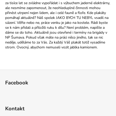
za tisíce let se zvládne vypořádat i s výbuchem jaderné elektrárny,
ale nesmíme zapomenout, že neohleduplné činnosti mohou
přinést utrpení nejen lidem, ale i celé fauně a floře. Kde plakáty
pomáhají aktuálně? Náš spolek JAKO BYCH TU NEBYL vsadil na
sázení.
Věřte nebo ne, práce venku je jako na kostele.
Rádi byste
se k nám přidali a přiložili ruku k dílu? Není problém, napište a
dáme se do toho. Aktuálně jsou otevřené i termíny na brigády v
NP Šumava. Pokud však máte na práci něco jiného, tak se nic
neděje, uděláme to za Vás. Za každý Váš plakát totiž vysadíme
strom. Ovocný
,
abychom nemuseli vozit jablka kamionem
.
Z
á
Facebook
p
a
t
í
Kontakt