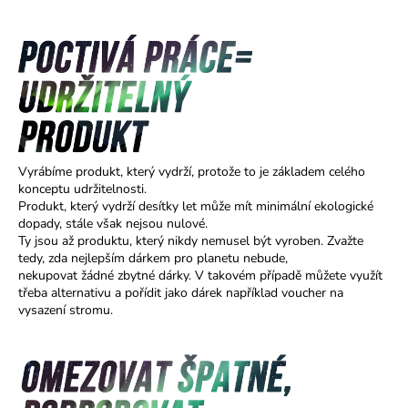
a
j
í
t
?
Vyrábíme produkt, který vydrží, protože to je základem celého
konceptu udržitelnosti.
Produkt, který vydrží desítky let může mít minimální ekologické
HLEDAT
dopady, stále však nejsou nulové.
Ty jsou až produktu, který nikdy nemusel být vyroben. Zvažte
tedy, zda nejlepším dárkem pro planetu nebude,
nekupovat žádné zbytné dárky. V takovém případě můžete využít
D
třeba alternativu a pořídit jako dárek například voucher na
o
vysazení stromu.
p
o
r
u