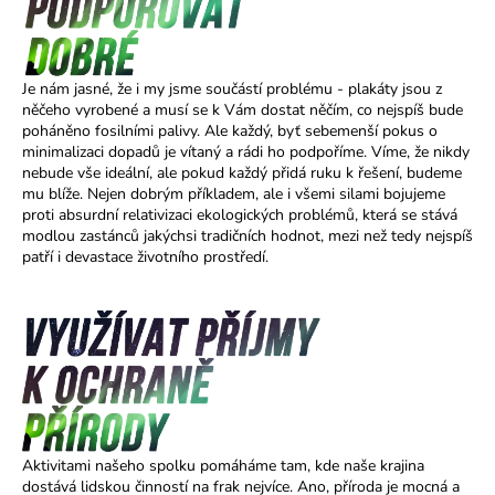
č
u
j
e
Je nám jasné, že i my jsme součástí problému - plakáty jsou z
m
něčeho vyrobené a musí se k Vám dostat něčím, co nejspíš bude
e
poháněno fosilními palivy. Ale každý, byť sebemenší pokus o
minimalizaci dopadů je vítaný a rádi ho podpoříme. Víme, že nikdy
nebude vše ideální, ale pokud každý přidá ruku k řešení, budeme
mu blíže. Nejen dobrým příkladem, ale i všemi silami bojujeme
proti absurdní relativizaci ekologických problémů, která se stává
modlou zastánců jakýchsi tradičních hodnot, mezi než tedy nejspíš
patří i devastace životního prostředí.
Aktivitami našeho spolku pomáháme tam, kde naše krajina
dostává lidskou činností na frak nejvíce. Ano, příroda je mocná a