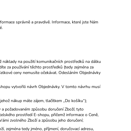
rmace správně a pravdivě. Informace, které jste Nám
é.
náklady na použití komunikačních prostředků na dálku
adíte za používání těchto prostředků (tedy zejména za
c Celkové ceny nemusíte očekávat. Odesláním Objednávky
hopu vytvořili návrh Objednávky. V tomto návrhu musí
hož nákup máte zájem, tlačítkem „Do košíku“);
a požadovaném způsobu doručení Zboží; tyto
telského prostředí E-shopu, přičemž informace o Ceně,
Vámi zvolného Zboží a způsobu jeho doručení;
í, zejména tedy jméno, příjmení, doručovací adresu,