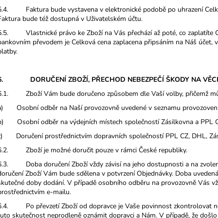
5.4. Faktura bude vystavena v elektronické podobě po uhrazení Celko
Faktura bude též dostupná v Uživatelském účtu.
5.5. Vlastnické právo ke Zboží na Vás přechází až poté, co zaplatíte 
bankovním převodem je Celková cena zaplacena připsáním na Náš účet, v 
platby.
6. DORUČENÍ ZBOŽÍ, PŘECHOD NEBEZPEČÍ ŠKODY NA 
6.1. Zboží Vám bude doručeno způsobem dle Vaší volby, přičemž můžet
a) Osobní odběr na Naší provozovně uvedené v seznamu provozoven
b) Osobní odběr na výdejních místech společností Zásilkovna a PPL 
c) Doručení prostřednictvím dopravních společností PPL CZ, DHL, Zás
6.2. Zboží je možné doručit pouze v rámci České republiky.
6.3. Doba doručení Zboží vždy závisí na jeho dostupnosti a na zvole
doručení Zboží Vám bude sdělena v potvrzení Objednávky. Doba uvedená n
skutečné doby dodání. V případě osobního odběru na provozovně Vás v
prostřednictvím e-mailu.
6.4. Po převzetí Zboží od dopravce je Vaše povinnost zkontrolovat nep
tuto skutečnost neprodleně oznámit dopravci a Nám. V případě, že došlo