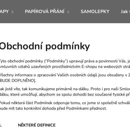
APY
PAPÍROVÁ PŘÁNÍ
SAMOLEPKY
Jak 
Co potřebujete najít?
Obchodní podmínky
HLEDAT
Tyto obchodní podmínky (“Podmínky”) upravují práva a povinnosti Vás, jak
smluvních vztahů uzavřených prostřednictvím E-shopu na webových str
Všechny informace o zpracování Vašich osobních údajů jsou obsaženy v Z
Doporučujeme
[BUDE DOPLNĚNO].
Jak jistě víte, tak komunikujeme primárně na dálku. Proto i pro naši Sml
dálku, které umožňují, abychom se spolu dohodli bez současné fyzické p
Pokud některá část Podmínek odporuje tomu, co jsme si společně schvá
bude mít tato konkrétní dohoda před Podmínkami přednost.
1. NĚKTERÉ DEFINICE