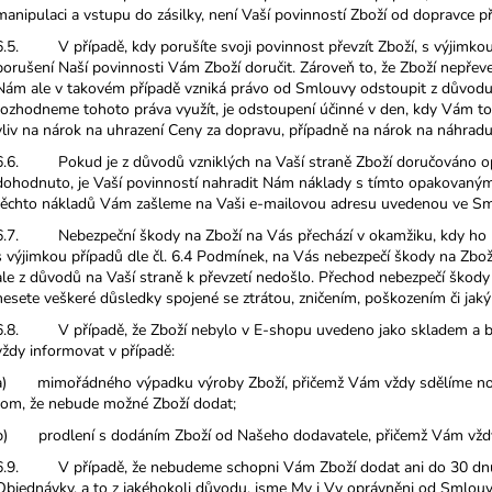
manipulaci a vstupu do zásilky, není Vaší povinností Zboží od dopravce př
6.5. V případě, kdy porušíte svoji povinnost převzít Zboží, s výjimkou
porušení Naší povinnosti Vám Zboží doručit. Zároveň to, že Zboží nepř
Nám ale v takovém případě vzniká právo od Smlouvy odstoupit z důvod
rozhodneme tohoto práva využít, je odstoupení účinné v den, kdy Vám 
vliv na nárok na uhrazení Ceny za dopravu, případně na nárok na náhradu
6.6. Pokud je z důvodů vzniklých na Vaší straně Zboží doručováno o
dohodnuto, je Vaší povinností nahradit Nám náklady s tímto opakovaným 
těchto nákladů Vám zašleme na Vaši e-mailovou adresu uvedenou ve Sml
6.7. Nebezpeční škody na Zboží na Vás přechází v okamžiku, kdy ho p
s výjimkou případů dle čl. 6.4 Podmínek, na Vás nebezpečí škody na Zboží
ale z důvodů na Vaší straně k převzetí nedošlo. Přechod nebezpečí škod
nesete veškeré důsledky spojené se ztrátou, zničením, poškozením či ja
6.8. V případě, že Zboží nebylo v E-shopu uvedeno jako skladem a b
vždy informovat v případě:
a) mimořádného výpadku výroby Zboží, přičemž Vám vždy sdělíme no
tom, že nebude možné Zboží dodat;
b) prodlení s dodáním Zboží od Našeho dodavatele, přičemž Vám vžd
6.9. V případě, že nebudeme schopni Vám Zboží dodat ani do 30 dnů o
Objednávky, a to z jakéhokoli důvodu, jsme My i Vy oprávněni od Smlouv