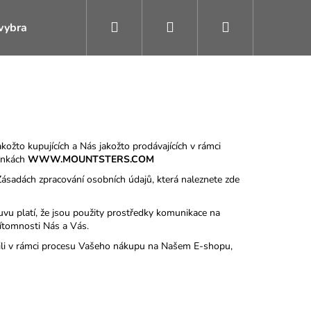
Hledat
Přihlášení
Nákupní
vybrat plakát
Náš příběh
Hiking Crew BLOG
D
košík
ožto kupujících a Nás jakožto prodávajících v rámci
ánkách
WWW.MOUNTSTERS.COM
ásadách zpracování osobních údajů, která naleznete zde
ouvu platí, že jsou použity prostředky komunikace na
řítomnosti Nás a Vás.
lili v rámci procesu Vašeho nákupu na Našem E-shopu,