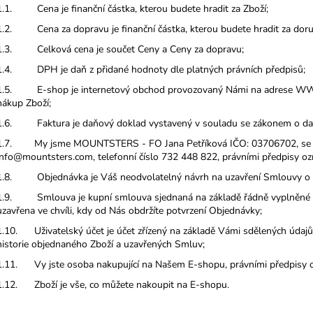
1.1. Cena je finanční částka, kterou budete hradit za Zboží;
1.2. Cena za dopravu je finanční částka, kterou budete hradit za doruče
1.3. Celková cena je součet Ceny a Ceny za dopravu;
1.4. DPH je daň z přidané hodnoty dle platných právních předpisů;
1.5. E-shop je internetový obchod provozovaný Námi na adrese 
nákup Zboží;
1.6. Faktura je daňový doklad vystavený v souladu se zákonem o dan
1.7. My jsme MOUNTSTERS - FO Jana Petříková IČO: 03706702, se síd
info@mountsters.com, telefonní číslo 732 448 822, právními předpisy ozn
1.8. Objednávka je Váš neodvolatelný návrh na uzavření Smlouvy o k
1.9. Smlouva je kupní smlouva sjednaná na základě řádně vyplněné Ob
uzavřena ve chvíli, kdy od Nás obdržíte potvrzení Objednávky;
1.10. Uživatelský účet je účet zřízený na základě Vámi sdělených údajů
historie objednaného Zboží a uzavřených Smluv;
1.11. Vy jste osoba nakupující na Našem E-shopu, právními předpisy oz
1.12. Zboží je vše, co můžete nakoupit na E-shopu.