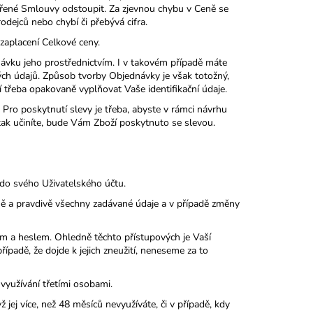
avřené Smlouvy odstoupit. Za zjevnou chybu v Ceně se
odejců nebo chybí či přebývá cifra.
aplacení Celkové ceny.
ávku jeho prostřednictvím. I v takovém případě máte
ých údajů. Způsob tvorby Objednávky je však totožný,
í třeba opakovaně vyplňovat Vaše identifikační údaje.
ro poskytnutí slevy je třeba, abyste v rámci návrhu
tak učiníte, bude Vám Zboží poskytnuto se slevou.
do svého Uživatelského účtu.
ě a pravdivě všechny zadávané údaje a v případě změny
 a heslem. Ohledně těchto přístupových je Vaší
ípadě, že dojde k jejich zneužití, neneseme za to
yužívání třetími osobami.
ej více, než 48 měsíců nevyužíváte, či v případě, kdy