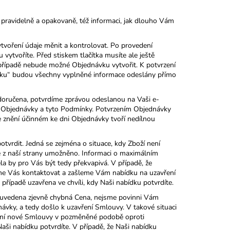
avidelně a opakovaně, též informaci, jak dlouho Vám
oření údaje měnit a kontrolovat. Po provedení
vytvoříte. Před stiskem tlačítka musíte ale ještě
případě nebude možné Objednávku vytvořit. K potvrzení
návku“ budou všechny vyplněné informace odeslány přímo
ručena, potvrdíme zprávou odeslanou na Vaši e-
í Objednávky a tyto Podmínky. Potvrzením Objednávky
 znění účinném ke dni Objednávky tvoří nedílnou
dit. Jedná se zejména o situace, kdy Zboží není
je z naší strany umožněno. Informaci o maximálním
 by pro Vás být tedy překvapivá. V případě, že
me Vás kontaktovat a zašleme Vám nabídku na uzavření
ípadě uzavřena ve chvíli, kdy Naši nabídku potvrdíte.
uvedena zjevně chybná Cena, nejsme povinni Vám
návky, a tedy došlo k uzavření Smlouvy. V takové situaci
ní nové Smlouvy v pozměněné podobě oproti
aši nabídku potvrdíte. V případě, že Naši nabídku