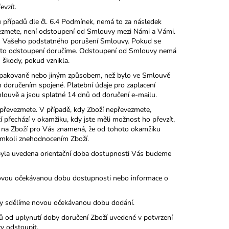
evzít.
 případů dle čl. 6.4 Podmínek, nemá to za následek
evezmete, není odstoupení od Smlouvy mezi Námi a Vámi.
u Vašeho podstatného porušení Smlouvy. Pokud se
toto odstoupení doručíme. Odstoupení od Smlouvy nemá
 škody, pokud vznikla.
pakovaně nebo jiným způsobem, než bylo ve Smlouvě
doručením spojené. Platební údaje pro zaplacení
ouvě a jsou splatné 14 dnů od doručení e-mailu.
řevezmete. V případě, kdy Zboží nepřevezmete,
 přechází v okamžiku, kdy jste měli možnost ho převzít,
y na Zboží pro Vás znamená, že od tohoto okamžiku
kýmkoli znehodnocením Zboží.
yla uvedena orientační doba dostupnosti Vás budeme
vou očekávanou dobu dostupnosti nebo informace o
y sdělíme novou očekávanou dobu dodání.
d uplynutí doby doručení Zboží uvedené v potvrzení
y odstoupit.