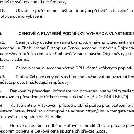
porušíte své povinnosti dle Smlouvy.
4.6. Uživatelský účet nemusí být dostupný nepřetržitě, a to zejmén
softwarového vybavení.
5. CENOVÉ A PLATEBNÍ PODMÍNKY, VÝHRADA VLASTNICK
5.1. Cena je vždy uvedena v rámci E-shopu, v návrhu Objednávky a s
uvedenou u Zboží v rámci E-shopu a Cenou uvedenou v návrhu Objednávk
bude vždy totožná s cenou ve Smlouvě. V rámci návrhu Objednávky je té
doprava zdarma.
5.2. Celková cena je uvedena včetně DPH včetně veškerých poplatků
5.3. Platbu Celkové ceny po Vás budeme požadovat po uzavření Smlo
můžete provést následujícími způsoby:
a) Bankovním převodem. Informace pro provedení platby Vám zašleme 
bankovním převodem je Celková cena splatná do [BUDE DOPLNĚNO]
b) Kartou online. V takovém případě probíhá platba přes platební br
platební brány, které jsou dostupné na adrese: https://www.comgate.cz/
Celková cena splatná do 72 hodin.
c) Hotově při osobním odběru. Hotově lze hradit Zboží v případě převze
osobním odběru je Celková cena splatná při převzetí Zboží.