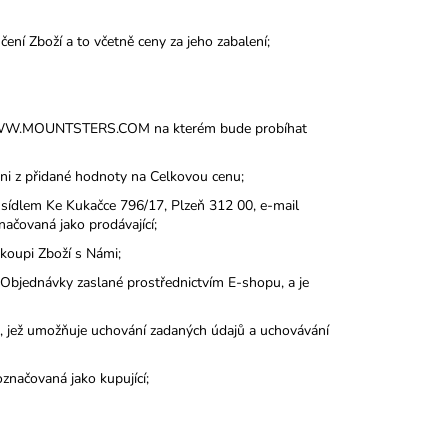
ní Zboží a to včetně ceny za jeho zabalení;
WWW.MOUNTSTERS.COM na kterém bude probíhat
i z přidané hodnoty na Celkovou cenu;
lem Ke Kukačce 796/17, Plzeň 312 00, e-mail
ačovaná jako prodávající;
oupi Zboží s Námi;
jednávky zaslané prostřednictvím E-shopu, a je
, jež umožňuje uchování zadaných údajů a uchovávání
načovaná jako kupující;