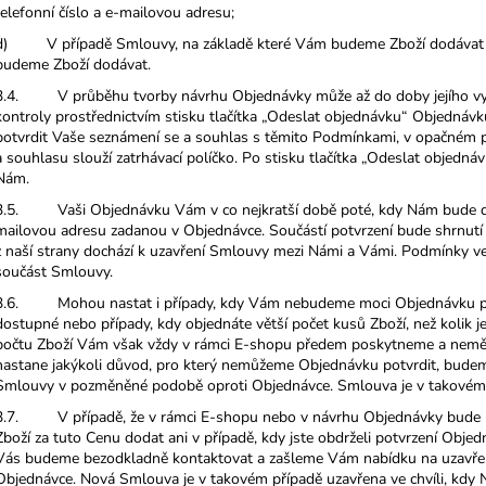
telefonní číslo a e-mailovou adresu;
d) V případě Smlouvy, na základě které Vám budeme Zboží dodávat pr
budeme Zboží dodávat.
3.4. V průběhu tvorby návrhu Objednávky může až do doby jejího vytv
kontroly prostřednictvím stisku tlačítka „Odeslat objednávku“ Objednávku 
potvrdit Vaše seznámení se a souhlas s těmito Podmínkami, v opačném 
a souhlasu slouží zatrhávací políčko. Po stisku tlačítka „Odeslat objed
Nám.
3.5. Vaši Objednávku Vám v co nejkratší době poté, kdy Nám bude do
mailovou adresu zadanou v Objednávce. Součástí potvrzení bude shrnut
z naší strany dochází k uzavření Smlouvy mezi Námi a Vámi. Podmínky ve
součást Smlouvy.
3.6. Mohou nastat i případy, kdy Vám nebudeme moci Objednávku potvr
dostupné nebo případy, kdy objednáte větší počet kusů Zboží, než kolik 
počtu Zboží Vám však vždy v rámci E-shopu předem poskytneme a neměla
nastane jakýkoli důvod, pro který nemůžeme Objednávku potvrdit, bude
Smlouvy v pozměněné podobě oproti Objednávce. Smlouva je v takovém př
3.7. V případě, že v rámci E-shopu nebo v návrhu Objednávky bude 
Zboží za tuto Cenu dodat ani v případě, kdy jste obdrželi potvrzení Objed
Vás budeme bezodkladně kontaktovat a zašleme Vám nabídku na uzavře
Objednávce. Nová Smlouva je v takovém případě uzavřena ve chvíli, kdy N