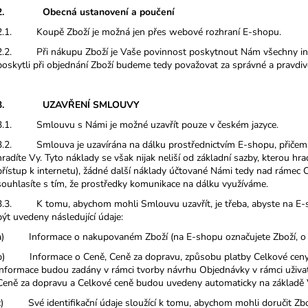
2. Obecná ustanovení a poučení
2.1. Koupě Zboží je možná jen přes webové rozhraní E-shopu.
2.2. Při nákupu Zboží je Vaše povinnost poskytnout Nám všechny info
poskytli při objednání Zboží budeme tedy považovat za správné a pravdiv
3. UZAVŘENÍ SMLOUVY
3.1. Smlouvu s Námi je možné uzavřít pouze v českém jazyce.
3.2. Smlouva je uzavírána na dálku prostřednictvím E-shopu, přičemž 
hradíte Vy. Tyto náklady se však nijak neliší od základní sazby, kterou hr
přístup k internetu), žádné další náklady účtované Námi tedy nad ráme
souhlasíte s tím, že prostředky komunikace na dálku využíváme.
3.3. K tomu, abychom mohli Smlouvu uzavřít, je třeba, abyste na E-s
být uvedeny následující údaje:
a) Informace o nakupovaném Zboží (na E-shopu označujete Zboží, o je
b) Informace o Ceně, Ceně za dopravu, způsobu platby Celkové ceny 
informace budou zadány v rámci tvorby návrhu Objednávky v rámci uživa
Ceně za dopravu a Celkové ceně budou uvedeny automaticky na základě 
c) Své identifikační údaje sloužící k tomu, abychom mohli doručit Zbož