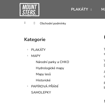
K
Přejít
na
o
PLAKÁTY
M
obsah
Zpět
Zpět
š
do
do
í
Domů
Obchodní podmínky
obchodu
obchodu
k
P
o
Kategorie
Přeskočit
s
kategorie
t
PLAKÁTY
r
MAPY
a
Národní parky a CHKO
n
Hydrologické mapy
n
Mapy lesů
í
Historické
p
PAPÍROVÁ PŘÁNÍ
a
SAMOLEPKY
n
e