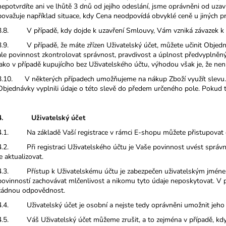
nepotvrdíte ani ve lhůtě 3 dnů od jejího odeslání, jsme oprávněni od uz
považuje například situace, kdy Cena neodpovídá obvyklé ceně u jiných pr
3.8. V případě, kdy dojde k uzavření Smlouvy, Vám vzniká závazek k z
3.9. V případě, že máte zřízen Uživatelský účet, můžete učinit Objedn
ale povinnost zkontrolovat správnost, pravdivost a úplnost předvyplněn
jako v případě kupujícího bez Uživatelského účtu, výhodou však je, že nen
3.10. V některých případech umožňujeme na nákup Zboží využít slevu. P
Objednávky vyplnili údaje o této slevě do předem určeného pole. Pokud 
4. Uživatelský účet
4.1. Na základě Vaší registrace v rámci E-shopu můžete přistupovat 
4.2. Při registraci Uživatelského účtu je Vaše povinnost uvést správn
je aktualizovat.
4.3. Přístup k Uživatelskému účtu je zabezpečen uživatelským jménem
povinností zachovávat mlčenlivost a nikomu tyto údaje neposkytovat. V př
žádnou odpovědnost.
4.4. Uživatelský účet je osobní a nejste tedy oprávněni umožnit jeho v
4.5. Váš Uživatelský účet můžeme zrušit, a to zejména v případě, když j