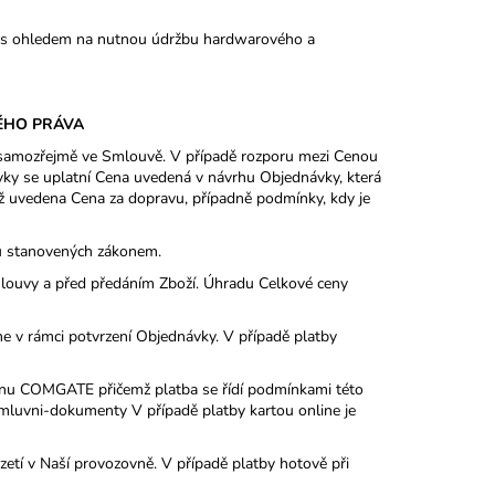
a s ohledem na nutnou údržbu hardwarového a
ÉHO PRÁVA
amozřejmě ve Smlouvě. V případě rozporu mezi Cenou
y se uplatní Cena uvedená v návrhu Objednávky, která
ž uvedena Cena za dopravu, případně podmínky, kdy je
 stanovených zákonem.
uvy a před předáním Zboží. Úhradu Celkové ceny
v rámci potvrzení Objednávky. V případě platby
ánu COMGATE přičemž platba se řídí podmínkami této
smluvni-dokumenty V případě platby kartou online je
tí v Naší provozovně. V případě platby hotově při