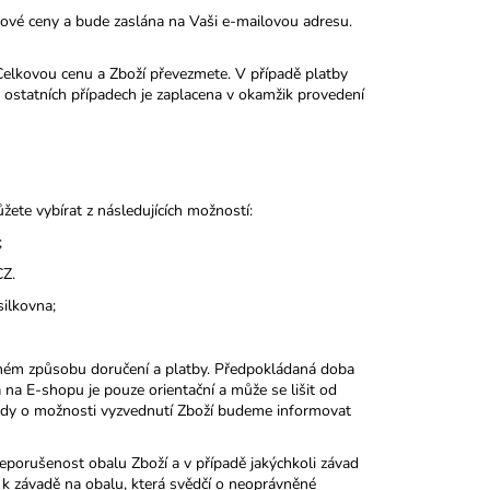
vé ceny a bude zaslána na Vaši e-mailovou adresu.
Celkovou cenu a Zboží převezmete. V případě platby
ostatních případech je zaplacena v okamžik provedení
VĚCI
e vybírat z následujících možností:
;
CZ.
ilkovna;
ném způsobu doručení a platby. Předpokládaná doba
a E-shopu je pouze orientační a může se lišit od
ždy o možnosti vyzvednutí Zboží budeme informovat
orušenost obalu Zboží a v případě jakýchkoli závad
 k závadě na obalu, která svědčí o neoprávněné