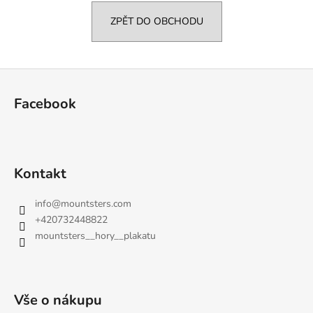
a
ZPĚT DO OBCHODU
j
í
t
Z
?
á
Facebook
p
a
t
HLEDAT
í
Kontakt
info
@
mountsters.com
+420732448822
D
o
mountsters__hory__plakatu
p
o
r
u
Vše o nákupu