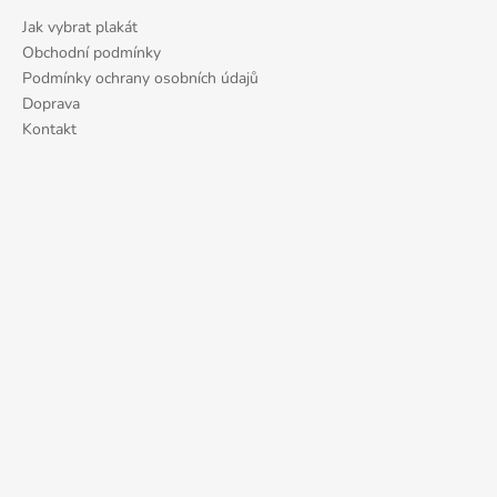
č
u
Jak vybrat plakát
j
Obchodní podmínky
e
Podmínky ochrany osobních údajů
m
Doprava
e
Kontakt