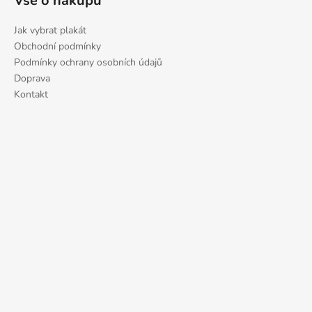
Vše o nákupu
č
u
j
Jak vybrat plakát
e
Obchodní podmínky
m
Podmínky ochrany osobních údajů
e
Doprava
Kontakt