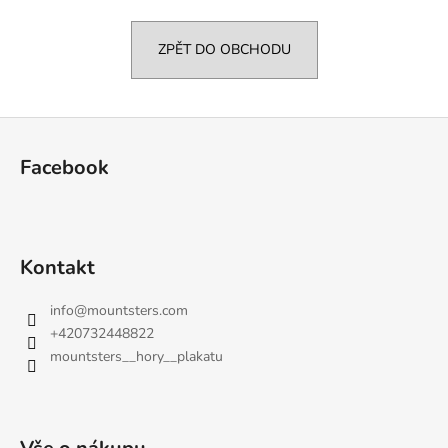
a
j
ZPĚT DO OBCHODU
í
t
Z
?
á
Facebook
p
a
t
HLEDAT
í
Kontakt
info
@
mountsters.com
D
+420732448822
o
mountsters__hory__plakatu
p
o
r
u