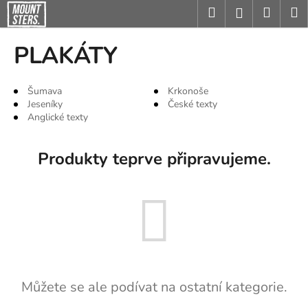
K
Přejít
Hledat
Nákup
M
Přihlášení
na
o
obsah
Zpět
Zpět
košík
š
PLAKÁTY
í
C
k
o
Šumava
Krkonoše
Jeseníky
České texty
p
Anglické texty
o
t
Produkty teprve připravujeme.
ř
e
b
u
j
e
t
Můžete se ale podívat na ostatní kategorie.
e
n