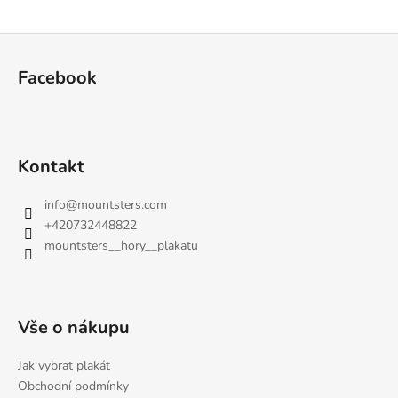
a
Z
j
á
í
Facebook
p
t
a
?
t
í
Kontakt
info
@
mountsters.com
HLEDAT
+420732448822
mountsters__hory__plakatu
D
o
p
Vše o nákupu
o
r
Jak vybrat plakát
u
Obchodní podmínky