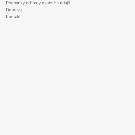
č
Podmínky ochrany osobních údajů
u
Doprava
j
Kontakt
e
m
e