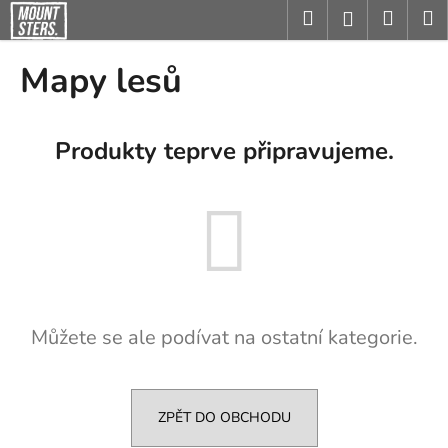
K
Přejít
Hledat
Nákup
M
Přihlášení
na
o
obsah
Zpět
Zpět
košík
š
Mapy lesů
í
C
k
o
Produkty teprve připravujeme.
p
o
t
ř
e
b
u
Můžete se ale podívat na ostatní kategorie.
j
e
t
e
ZPĚT DO OBCHODU
n